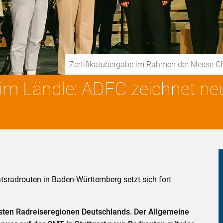
Zertifikatübergabe im Rahmen der Messe C
 im Ländle: ADFC zeichnet n
tätsradrouten in Baden-Württemberg setzt sich fort
sten Radreiseregionen Deutschlands. Der Allgemeine