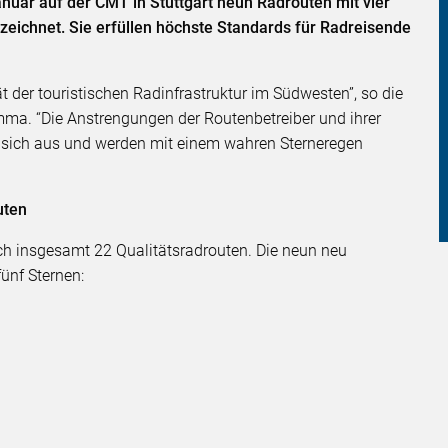
nuar auf der CMT in Stuttgart neun Radrouten mit vier
zeichnet. Sie erfüllen höchste Standards für Radreisende
 der touristischen Radinfrastruktur im Südwesten”, so die
ma. “Die Anstrengungen der Routenbetreiber und ihrer
sich aus und werden mit einem wahren Sterneregen
uten
h insgesamt 22 Qualitätsradrouten. Die neun neu
fünf Sternen: