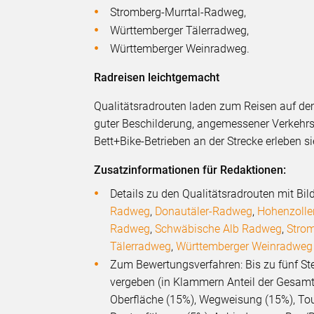
Stromberg-Murrtal-Radweg,
Württemberger Tälerradweg,
Württemberger Weinradweg.
Radreisen leichtgemacht
Qualitätsradrouten laden zum Reisen auf dem
guter Beschilderung, angemessener Verkehrs
Bett+Bike-Betrieben an der Strecke erleben si
Zusatzinformationen für Redaktionen:
Details zu den Qualitätsradrouten mit B
Radweg
,
Donautäler-Radweg
,
Hohenzoll
Radweg
,
Schwäbische Alb Radweg
,
Stro
Tälerradweg
,
Württemberger Weinradweg
Zum Bewertungsverfahren: Bis zu fünf St
vergeben (in Klammern Anteil der Gesamt
Oberfläche (15%), Wegweisung (15%), Tour