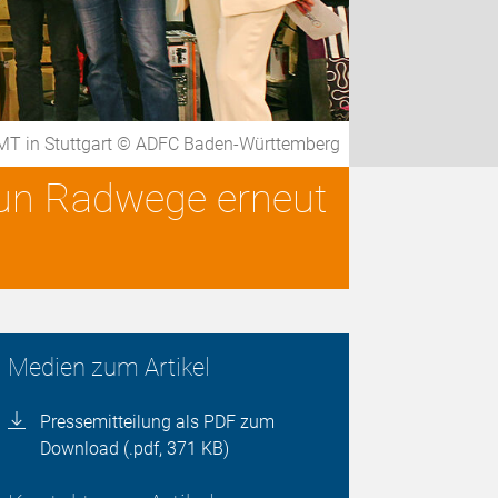
MT in Stuttgart © ADFC Baden-Württemberg
eun Radwege erneut
Medien zum Artikel
Pressemitteilung als PDF zum
Download (.pdf, 371 KB)