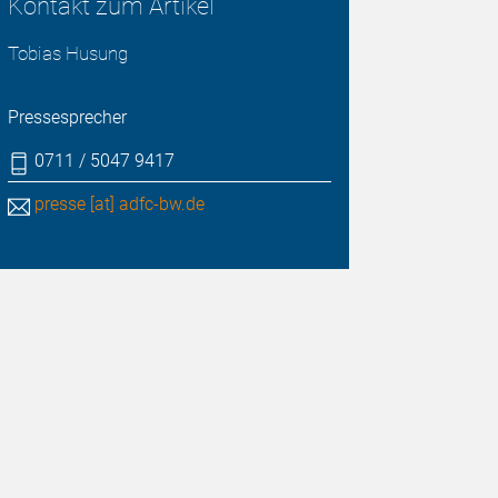
Kontakt zum Artikel
Tobias Husung
Pressesprecher
0711 / 5047 9417
presse [at] adfc-bw.de