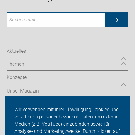
Aktuelles
Themen
Konzepte
Unser Magazin
Service
Wir verwenden mit Ihrer Einwilligung Cookies und
verarbeiten personenbezogene Daten, um externe
ADFC Baden-Baden
Medien (z.B. YouTube) einzubinden sowie für
Analyse- und Marketingzwecke. Durch Klicken auf
Sei dabei