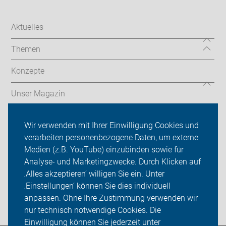
Aktuelles
Themen
Konzepte
Unser Magazin
Service
Wir verwenden mit Ihrer Einwilligung Cookies und
verarbeiten personenbezogene Daten, um externe
ADFC Baden-Baden
Medien (z.B. YouTube) einzubinden sowie für
Sei dabei
Analyse- und Marketingzwecke. Durch Klicken auf
‚Alles akzeptieren‘ willigen Sie ein. Unter
Presse
‚Einstellungen‘ können Sie dies individuell
anpassen. Ohne Ihre Zustimmung verwenden wir
Login
nur technisch notwendige Cookies. Die
Einwilligung können Sie jederzeit unter