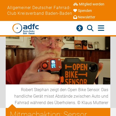
Mitglied werden
Allgemeiner Deutscher Fahrrad-
Spenden
Club Kreisverband Baden-Baden
Newsletter
Robert Stephan zeigt den Open Bike Sensor. Das
handliche Gerät misst Abstände zwischen Auto und
Fahrrad während des Überholens. © Klaus Mutterer
Mitmachaktion: Sensor